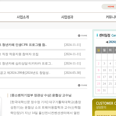
◀
202
청년카페 인생CPR 프로그램 참..
[2024-11-11]
일
월
화
 직장 적응지원 참여자 모집
[2024-11-11]
 청년카페 심리상담 티키타카 프로그..
[2024-11-11]
2
3
4
9
10
11
 제2024-299호]2024년도 창업성..
[2024-05-30]
16
17
18
23
24
25
30
31
[중소벤처기업부 장관상 수상] 윤협상 교수님
[한국대학신문 정수정 기자] 대구가톨릭대학교(총장
성한기)는 윤협상 소프 트웨어융합학과 교수(산학협
력단장)가 지난 14일 울산전시컨벤션센터에서 열린