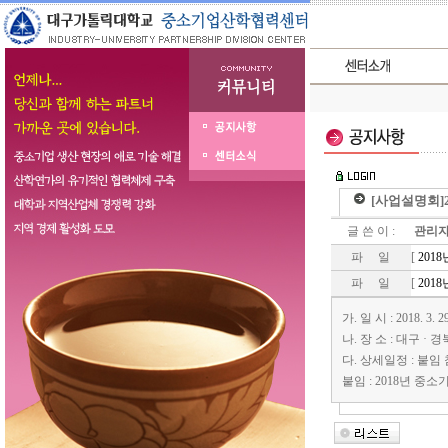
[사업설명회]
글 쓴 이 :
관리
파 일
[
201
파 일
[
201
가. 일 시 : 2018. 3. 29.
나. 장 소 : 대구 
다. 상세일정 : 붙임
붙임 : 2018년 중