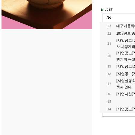
대구가톨릭대
23
2018년도
22
[사업공고]
21
차 시행계획
[사업공고]
20
행계획 공
[사업공고]
19
[사업공고]
18
[사업설명회
17
책자 안내
[사업지침]
16
15
[사업공고]
14