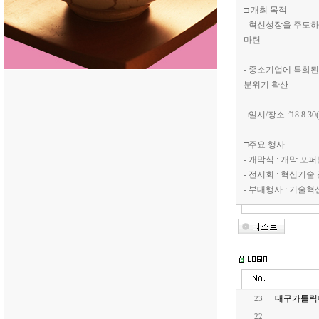
□ 개최 목적
- 혁신성장을 주도하
마련
- 중소기업에 특화
분위기 확산
□일시/장소 :'18.8.3
□주요 행사
- 개막식 : 개막 포
- 전시회 : 혁신기
- 부대행사 : 기술
대구가톨릭대
23
22